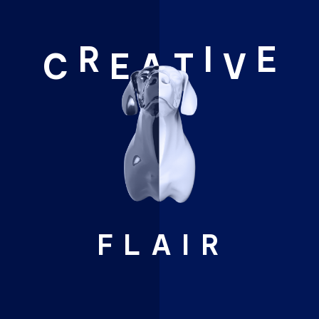
R
I
E
C
E
A
T
V
FLAIR