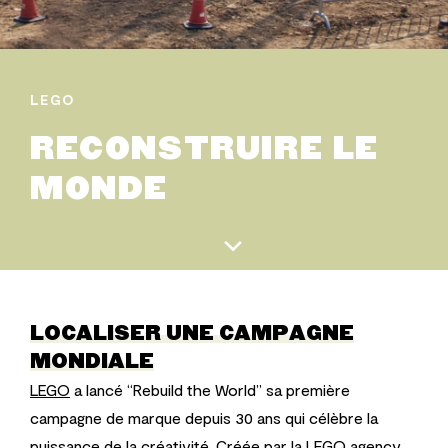
LEGO
RECONSTRUIRE LE
MONDE
LOCALISER UNE CAMPAGNE
MONDIALE
LEGO
a lancé “Rebuild the World” sa première
campagne de marque depuis 30 ans qui célèbre
la
puissance de la créativité.
Créée par la
LEGO
agency