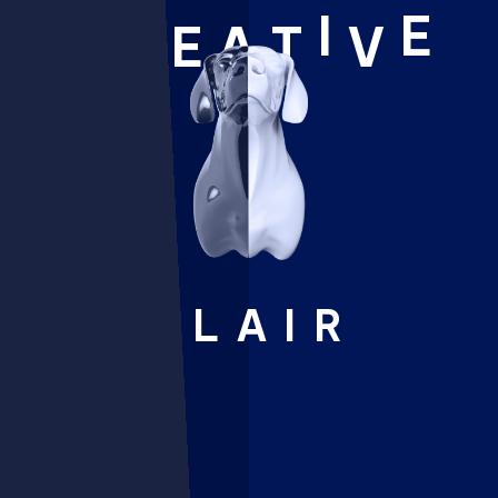
R
I
E
C
E
A
T
V
FLAIR